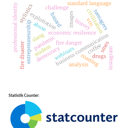
standard language
professional identity
stylistics
challenge
civilization
teenagers
exploitation
images
hazard
vco
history
entrepreuneurship
abuse
economic resilience
slang
business communication
pandemic
fire danger
smes
fire disaster
coffee
student
democracy
webinars
instagram
roasting
drugs
analysis
Statistik Counter: