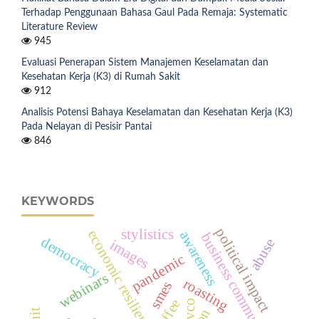
Terhadap Penggunaan Bahasa Gaul Pada Remaja: Systematic
Literature Review
945
Evaluasi Penerapan Sistem Manajemen Keselamatan dan
Kesehatan Kerja (K3) di Rumah Sakit
912
Analisis Potensi Bahaya Keselamatan dan Kesehatan Kerja (K3)
Pada Nelayan di Pesisir Pantai
846
KEYWORDS
political impact
stylistics
economic resilience
awareness
business communication
democracy
abuse
images
pandemic
webinars
roasting
smes
coffee
vco