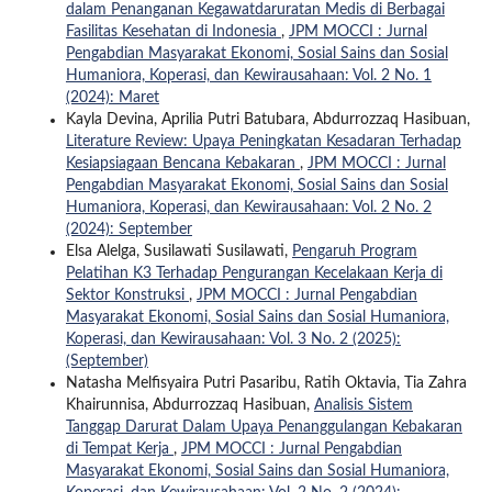
dalam Penanganan Kegawatdaruratan Medis di Berbagai
Fasilitas Kesehatan di Indonesia
,
JPM MOCCI : Jurnal
Pengabdian Masyarakat Ekonomi, Sosial Sains dan Sosial
Humaniora, Koperasi, dan Kewirausahaan: Vol. 2 No. 1
(2024): Maret
Kayla Devina, Aprilia Putri Batubara, Abdurrozzaq Hasibuan,
Literature Review: Upaya Peningkatan Kesadaran Terhadap
Kesiapsiagaan Bencana Kebakaran
,
JPM MOCCI : Jurnal
Pengabdian Masyarakat Ekonomi, Sosial Sains dan Sosial
Humaniora, Koperasi, dan Kewirausahaan: Vol. 2 No. 2
(2024): September
Elsa Alelga, Susilawati Susilawati,
Pengaruh Program
Pelatihan K3 Terhadap Pengurangan Kecelakaan Kerja di
Sektor Konstruksi
,
JPM MOCCI : Jurnal Pengabdian
Masyarakat Ekonomi, Sosial Sains dan Sosial Humaniora,
Koperasi, dan Kewirausahaan: Vol. 3 No. 2 (2025):
(September)
Natasha Melfisyaira Putri Pasaribu, Ratih Oktavia, Tia Zahra
Khairunnisa, Abdurrozzaq Hasibuan,
Analisis Sistem
Tanggap Darurat Dalam Upaya Penanggulangan Kebakaran
di Tempat Kerja
,
JPM MOCCI : Jurnal Pengabdian
Masyarakat Ekonomi, Sosial Sains dan Sosial Humaniora,