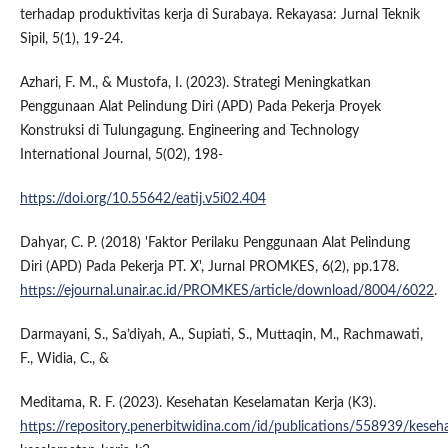
terhadap produktivitas kerja di Surabaya. Rekayasa: Jurnal Teknik
Sipil, 5(1), 19-24.
Azhari, F. M., & Mustofa, I. (2023). Strategi Meningkatkan
Penggunaan Alat Pelindung Diri (APD) Pada Pekerja Proyek
Konstruksi di Tulungagung. Engineering and Technology
International Journal, 5(02), 198-
https://doi.org/10.55642/eatij.v5i02.404
Dahyar, C. P. (2018) 'Faktor Perilaku Penggunaan Alat Pelindung
Diri (APD) Pada Pekerja PT. X', Jurnal PROMKES, 6(2), pp.178.
https://ejournal.unair.ac.id/PROMKES/article/download/8004/6022
.
Darmayani, S., Sa’diyah, A., Supiati, S., Muttaqin, M., Rachmawati,
F., Widia, C., &
Meditama, R. F. (2023). Kesehatan Keselamatan Kerja (K3).
https://repository.penerbitwidina.com/id/publications/558939/keseh