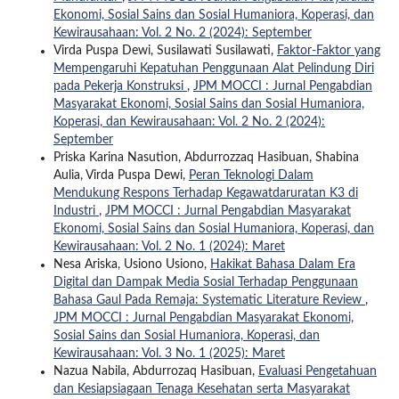
Ekonomi, Sosial Sains dan Sosial Humaniora, Koperasi, dan
Kewirausahaan: Vol. 2 No. 2 (2024): September
Virda Puspa Dewi, Susilawati Susilawati,
Faktor-Faktor yang
Mempengaruhi Kepatuhan Penggunaan Alat Pelindung Diri
pada Pekerja Konstruksi
,
JPM MOCCI : Jurnal Pengabdian
Masyarakat Ekonomi, Sosial Sains dan Sosial Humaniora,
Koperasi, dan Kewirausahaan: Vol. 2 No. 2 (2024):
September
Priska Karina Nasution, Abdurrozzaq Hasibuan, Shabina
Aulia, Virda Puspa Dewi,
Peran Teknologi Dalam
Mendukung Respons Terhadap Kegawatdaruratan K3 di
Industri
,
JPM MOCCI : Jurnal Pengabdian Masyarakat
Ekonomi, Sosial Sains dan Sosial Humaniora, Koperasi, dan
Kewirausahaan: Vol. 2 No. 1 (2024): Maret
Nesa Ariska, Usiono Usiono,
Hakikat Bahasa Dalam Era
Digital dan Dampak Media Sosial Terhadap Penggunaan
Bahasa Gaul Pada Remaja: Systematic Literature Review
,
JPM MOCCI : Jurnal Pengabdian Masyarakat Ekonomi,
Sosial Sains dan Sosial Humaniora, Koperasi, dan
Kewirausahaan: Vol. 3 No. 1 (2025): Maret
Nazua Nabila, Abdurrozaq Hasibuan,
Evaluasi Pengetahuan
dan Kesiapsiagaan Tenaga Kesehatan serta Masyarakat