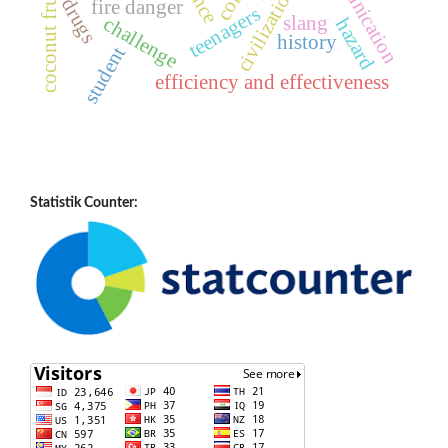
civilization
coconut fruit
drugs
fire danger
teenagers
slang
challenge
hazard
history
student
efficiency and effectiveness
Statistik Counter: