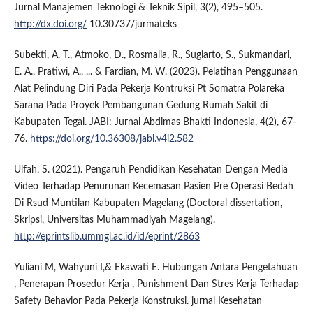
Jurnal Manajemen Teknologi & Teknik Sipil, 3(2), 495–505.
http://dx.doi.org/
10.30737/jurmateks
Subekti, A. T., Atmoko, D., Rosmalia, R., Sugiarto, S., Sukmandari,
E. A., Pratiwi, A., ... & Fardian, M. W. (2023). Pelatihan Penggunaan
Alat Pelindung Diri Pada Pekerja Kontruksi Pt Somatra Polareka
Sarana Pada Proyek Pembangunan Gedung Rumah Sakit di
Kabupaten Tegal. JABI: Jurnal Abdimas Bhakti Indonesia, 4(2), 67-
76.
https://doi.org/10.36308/jabi.v4i2.582
Ulfah, S. (2021). Pengaruh Pendidikan Kesehatan Dengan Media
Video Terhadap Penurunan Kecemasan Pasien Pre Operasi Bedah
Di Rsud Muntilan Kabupaten Magelang (Doctoral dissertation,
Skripsi, Universitas Muhammadiyah Magelang).
http://eprintslib.ummgl.ac.id/id/eprint/2863
Yuliani M, Wahyuni I,& Ekawati E. Hubungan Antara Pengetahuan
, Penerapan Prosedur Kerja , Punishment Dan Stres Kerja Terhadap
Safety Behavior Pada Pekerja Konstruksi. jurnal Kesehatan