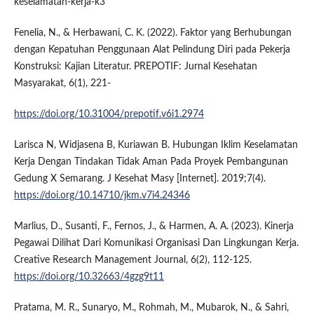
keselamatan-kerja-k3
Fenelia, N., & Herbawani, C. K. (2022). Faktor yang Berhubungan
dengan Kepatuhan Penggunaan Alat Pelindung Diri pada Pekerja
Konstruksi: Kajian Literatur. PREPOTIF: Jurnal Kesehatan
Masyarakat, 6(1), 221-
https://doi.org/10.31004/prepotif.v6i1.2974
Larisca N, Widjasena B, Kuriawan B. Hubungan Iklim Keselamatan
Kerja Dengan Tindakan Tidak Aman Pada Proyek Pembangunan
Gedung X Semarang. J Kesehat Masy [Internet]. 2019;7(4).
https://doi.org/10.14710/jkm.v7i4.24346
Marlius, D., Susanti, F., Fernos, J., & Harmen, A. A. (2023). Kinerja
Pegawai Dilihat Dari Komunikasi Organisasi Dan Lingkungan Kerja.
Creative Research Management Journal, 6(2), 112-125.
https://doi.org/10.32663/4gzg9t11
Pratama, M. R., Sunaryo, M., Rohmah, M., Mubarok, N., & Sahri,